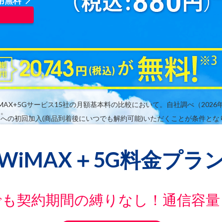
用無料
MAX+5Gサービス15社の月額基本料の比較において。自社調べ（2026
す。
ンへの初回加入(商品到着後にいつでも解約可能)いただくことが条件とな
WiMAX＋5G料金プラ
でも契約期間の縛りなし！通信容量