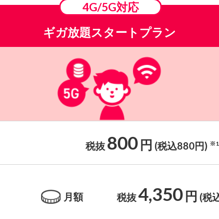
4G/5G対応
ギガ放題スタートプラン
800
円
税抜
(税込880円)
※1
4,350
円
月額
税抜
(税込