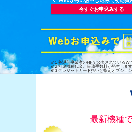
Webからのお申し込みで初期費
今すぐお申込みする
※1 各通信事業者のHPで公表されているWi
※2 別途機種代金、事務手数料が発生しま
※3 クレジットカード払いと指定オプショ
最新機種