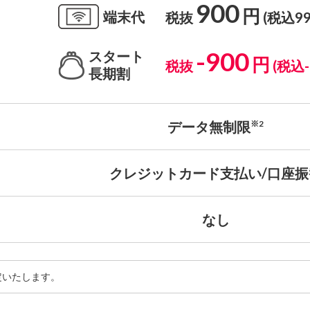
900
円
端末代
税抜
(税込99
-900
スタート
円
税抜
(税込-
長期割
データ無制限
※2
クレジットカード支払い/口座振
なし
改定いたします。