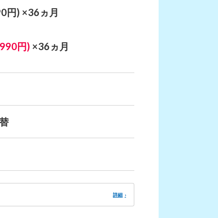
0円)
×36ヵ月
990円)
×36ヵ月
替
詳細
›