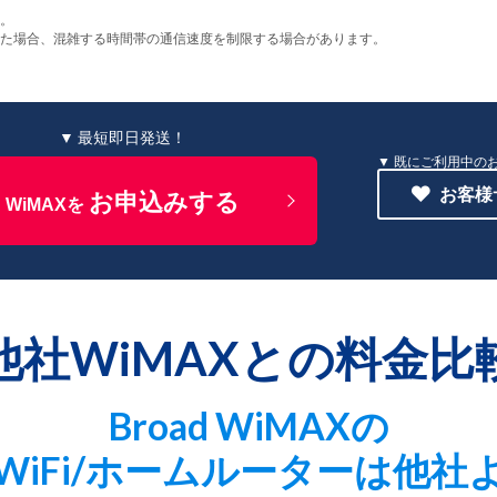
す。
った場合、混雑する時間帯の通信速度を制限する場合があります。
▼ 最短即日発送！
既にご利用中の
お客様
お申込みする
WiMAXを
他社WiMAXとの料金比
Broad WiMAXの
WiFi/ホームルーターは他社