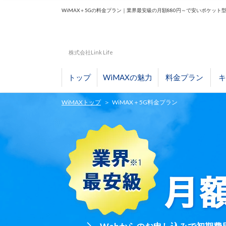
WiMAX＋5Gの料金プラン｜業界最安級の月額880円～で安いポケット型w
株式会社Link Life
トップ
WiMAXの魅力
料金プラン
キ
WiMAXトップ
WiMAX＋5G料金プラン