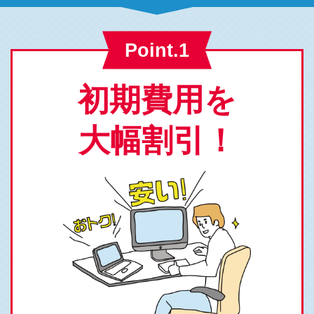
Point.1
初期費用を
大幅割引！