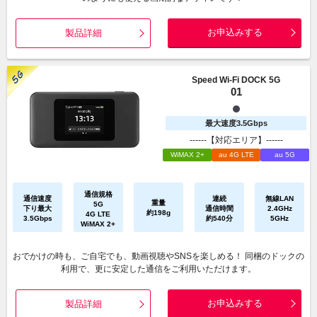
お申込みする
製品詳細
Speed Wi-Fi DOCK 5G
01
最大速度3.5Gbps
------【対応エリア】------
WiMAX 2+
au 4G LTE
au 5G
通信規格
通信速度
連続
無線LAN
重量
5G
下り最大
通信時間
2.4GHz
約198g
4G LTE
3.5Gbps
約540分
5GHz
WiMAX 2+
おでかけの時も、ご自宅でも、動画視聴やSNSを楽しめる！ 同梱のドックの
利用で、更に安定した通信をご利用いただけます。
お申込みする
製品詳細