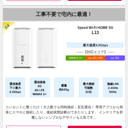
工事不要で宅内に最適！
Speed Wi-Fi HOME 5G
L13
最大速度4.2Gbps
------【対応エリア】------
WiMAX 2+
au 4G LTE
au 5G
通信規格
通信速度
最大接続
無線LAN
重量
5G
下り最大
可能数
2.4GHz
約635g
4G LTE
4.2Gbps
32台
5GHz
WiMAX 2+
コンセントに繋ぐだけ！大人数でも同時接続・安定通信！ 専用アプリから簡
単にスマホと接続したり、接続状態診断ができたりします。 インテリアを邪
魔しないシンプルなデザインも人気です。