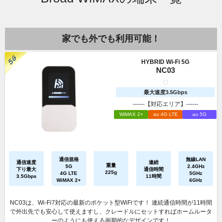
家でも外でも利用可能！
HYBRID Wi-Fi 5G
NC03
最大速度3.5Gbps
------【対応エリア】------
WiMAX 2+
au 4G LTE
au 5G
通信規格
無線LAN
通信速度
連続
重量
5G
2.4GHz
下り最大
通信時間
225g
4G LTE
5GHz
3.5Gbps
11時間
WiMAX 2+
6GHz
NC03は、Wi-Fi7対応の最新のポケット型WiFiです！ 連続通信時間が11時間
で外出先でも安心して使えますし、クレードルにセットすればホームルータ
ーのようにも使える画期的なデザインです！