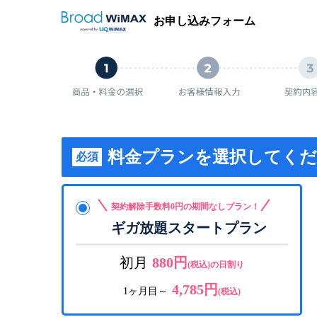
お申し込みフォーム
料金プランを選択してく
必須
契約解除手数料0円の期間なしプラン！
ギガ放題スタートプラン
初月
880円
(税込)の日割り
4,785円
1ヶ月目～
(税込)