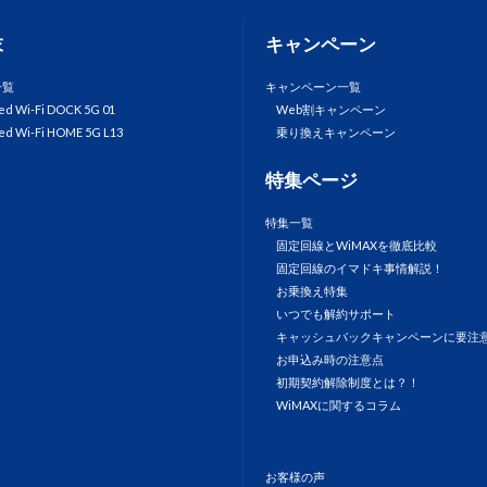
末
キャンペーン
一覧
キャンペーン一覧
ed Wi-Fi DOCK 5G 01
Web割キャンペーン
ed Wi-Fi HOME 5G L13
乗り換えキャンペーン
特集ページ
特集一覧
固定回線とWiMAXを徹底比較
固定回線のイマドキ事情解説！
お乗換え特集
いつでも解約サポート
キャッシュバックキャンペーンに要注
お申込み時の注意点
初期契約解除制度とは？！
WiMAXに関するコラム
お客様の声