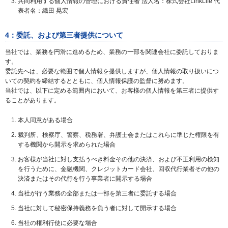
共同利用する個人情報の管理における責任者 法人名：株式会社LinkLife 代
表者名：織田 晃宏
4：委託、および第三者提供について
当社では、業務を円滑に進めるため、業務の一部を関連会社に委託しておりま
す。
委託先へは、必要な範囲で個人情報を提供しますが、個人情報の取り扱いにつ
いての契約を締結するとともに、個人情報保護の監督に努めます。
当社では、以下に定める範囲内において、お客様の個人情報を第三者に提供す
ることがあります。
本人同意がある場合
裁判所、検察庁、警察、税務署、弁護士会またはこれらに準じた権限を有
する機関から開示を求められた場合
お客様が当社に対し支払うべき料金その他の決済、および不正利用の検知
を行うために、金融機関、クレジットカード会社、回収代行業者その他の
決済またはその代行を行う事業者に開示する場合
当社が行う業務の全部または一部を第三者に委託する場合
当社に対して秘密保持義務を負う者に対して開示する場合
当社の権利行使に必要な場合