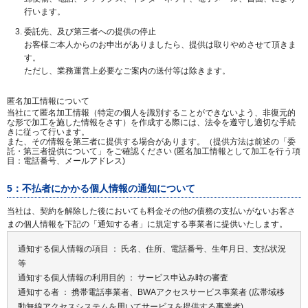
行います。
委託先、及び第三者への提供の停止
お客様ご本人からのお申出がありましたら、提供は取りやめさせて頂きま
す。
ただし、業務運営上必要なご案内の送付等は除きます。
匿名加工情報について
当社にて匿名加工情報（特定の個人を識別することができないよう、非復元的
な形で加工を施した情報をさす）を作成する際には、法令を遵守し適切な手続
きに従って行います。
また、その情報を第三者に提供する場合があります。（提供方法は前述の「委
託・第三者提供について」をご確認ください (匿名加工情報として加工を行う項
目：電話番号、メールアドレス)
5：不払者にかかる個人情報の通知について
当社は、契約を解除した後においても料金その他の債務の支払いがないお客さ
まの個人情報を下記の「通知する者」に規定する事業者に提供いたします。
通知する個人情報の項目 ： 氏名、住所、電話番号、生年月日、支払状況
等
通知する個人情報の利用目的 ： サービス申込み時の審査
通知する者 ： 携帯電話事業者、BWAアクセスサービス事業者 (広帯域移
動無線アクセスシステムを用いてサービスを提供する事業者)