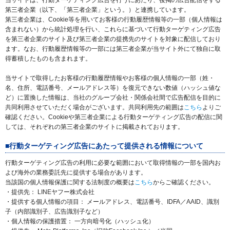
当サイトは、行動ターゲティング広告を行うにあたり、後掲の広告配信をする
第三者企業（以下、「第三者企業」という。）と連携しています。
第三者企業は、Cookie等を用いてお客様の行動履歴情報等の一部（個人情報は
含まれない）から統計処理を行い、これらに基づいて行動ターゲティング広告
を第三者企業のサイト及び第三者企業の提携先のサイトを対象に配信しており
ます。なお、行動履歴情報等の一部には第三者企業が当サイト外にて独自に取
得蓄積したものも含まれます。
当サイトで取得したお客様の行動履歴情報やお客様の個人情報の一部（姓・
名、住所、電話番号、メールアドレス等）を復元できない数値（ハッシュ値な
ど）に置換した情報は、当社のグループ会社・関係会社間で広告配信を目的に
共同利用させていただく場合がございます。共同利用先の範囲は
こちら
よりご
確認ください。Cookieや第三者企業による行動ターゲティング広告の配信に関
しては、それぞれの第三者企業のサイトに掲載されております。
■行動ターゲティング広告にあたって提供される情報について
行動ターゲティング広告の利用に必要な範囲において取得情報の一部を国内お
よび海外の業務委託先に提供する場合があります。
当該国の個人情報保護に関する法制度の概要は
こちら
からご確認ください。
・提供先： LINEヤフー株式会社
・提供する個人情報の項目： メールアドレス、電話番号、IDFA／AAID、識別
子（内部識別子、広告識別子など）
・個人情報の保護措置： 一方向暗号化（ハッシュ化）