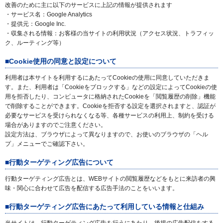
改善のために主に以下のサービスに上記の情報が提供されます
・サービス名：Google Analytics
・提供元：Google Inc.
・収集される情報：お客様の当サイトの利用状況（アクセス状況、トラフィッ
ク、ルーティング等）
■Cookie使用の同意と設定について
利用者は本サイトを利用するにあたってCookieの使用に同意していただきま
す。また、利用者は「Cookieをブロックする」などの設定によってCookieの使
用を拒否したり、コンピュータに格納されたCookieを「閲覧履歴の削除」機能
で削除することができます。Cookieを拒否する設定を選択されますと、認証が
必要なサービスを受けられなくなる等、各種サービスの利用上、制約を受ける
場合がありますのでご注意ください。
設定方法は、ブラウザによって異なりますので、お使いのブラウザの「ヘル
プ」メニューでご確認下さい。
■行動ターゲティング広告について
行動ターゲティング広告とは、WEBサイトの閲覧履歴などをもとに来訪者の興
味・関心に合わせて広告を配信する広告手法のことをいいます。
■行動ターゲティング広告にあたって利用している情報と仕組み