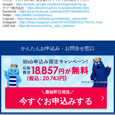
の方は、それぞれの第三者企業のサイトにてお手続きください。
Google：
https://policies.google.com/technologies/ads?gl=jp
ヤフー株式会社：
https://btoptout.yahoo.co.jp/optout/index.html
Facebook：
https://ja-jp.facebook.com/help/109378269482053
Twitter：
https://twitter.com/ja/privacy
Logicad：
https://www.so-netmedia.jp/cookie/dsp_optout.html
Instagram：
https://help.instagram.com/478745558852511/?ref=hc_fnav
LINE Ads：
https://terms.line.me/line_rules_optimize
かんたんお申込み・お問合せ窓口
今すぐお申込みする