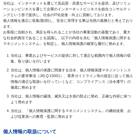
当社は、インターネットを通じて高品質・高度なサービスを提供、及びソリュ
ーションビジネスを通じて企業のインターネットビジネスを総合コンサルティ
ングという形で提供し、社会のIT化促進・向上に貢献しております。
個人情報を適正に収集(取得)し、安全に管理する事は当然の責務だと考えており
ます。
お客様に信頼され、満足を得られることが当社の事業活動の基盤であり、重大
な社会的責任であることを認識し、以下の内容を含む「個人情報保護に関する
マネジメントシステム」を制定し、個人情報保護の確実な履行に努めます。
当社は、事業およびサービスの提供に対して適正な範囲内で個人情報の収
集、取り扱いを行います
当社は、個人情報の保護に関連する法令、個人情報保護マネジメントシス
テムの要求事項（JIS Q 15001）、業界ガイドライン等の規定に従って個人
情報の適正な取扱いを行っていくなど、コンプライアンス（法令遵守）の
徹底に努めます
当社は、個人情報の漏洩、滅失又はき損の防止に努め、正確な内容に保つ
よう努めます
当社は、「個人情報保護に関するマネジメントシステム」の継続改善、お
よび従業員への教育・監督に努めます
個人情報の取扱について