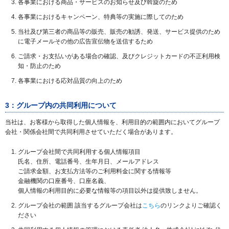
各事業における商品・サービスのお知らせ及び斡旋のため
各事業におけるキャンペーン、特典等の実施に際してのため
当社及び第三者の商品等の販売、販売の勧誘、発送、サービス提供のため
に電子メールその他の広告宣伝物を送信するため
ご請求・お支払いがある場合の確認、及びクレジットカードの不正利用検
知・防止のため
各事業における応対品質の向上のため
3：グループ内の共同利用について
当社は、お客様から取得した個人情報を、利用目的の範囲内においてグループ
会社・関係会社間で共同利用させていただく場合があります。
グループ会社間で共同利用する個人情報項目
氏名、住所、電話番号、生年月日、メールアドレス
ご請求金額、お支払方法等のご利用料金に関する情報等
金融機関の口座番号、口座名義、
個人情報の利用目的に必要な情報等の項目以外は提供致しません。
グループ会社の範囲 該当するグループ会社は
こちら
のリンクよりご確認く
ださい