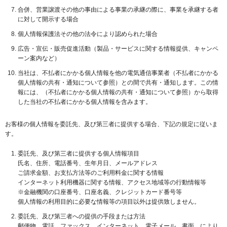
合併、営業譲渡その他の事由による事業の承継の際に、事業を承継する者
に対して開示する場合
個人情報保護法その他の法令により認められた場合
広告・宣伝・販売促進活動（製品・サービスに関する情報提供、キャンペ
ーン案内など）
当社は、不払者にかかる個人情報を他の電気通信事業者（不払者にかかる
個人情報の共有・通知について参照）との間で共有・通知します。この情
報には、（不払者にかかる個人情報の共有・通知について参照）から取得
した当社の不払者にかかる個人情報を含みます。
お客様の個人情報を委託先、及び第三者に提供する場合、下記の規定に従いま
す。
委託先、及び第三者に提供する個人情報項目
氏名、住所、電話番号、生年月日、メールアドレス
ご請求金額、お支払方法等のご利用料金に関する情報
インターネット利用機器に関する情報、アクセス地域等の行動情報等
※金融機関の口座番号、口座名義、クレジットカード番号等
個人情報の利用目的に必要な情報等の項目以外は提供致しません。
委託先、及び第三者への提供の手段または方法
郵便物、電話、ファックス、インターネット、電子メール、書面、により