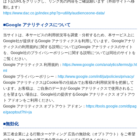
は下記URLをクリックし、リンク先の内容をご確認願います（外部サイトへ移
動します）
https://www.dac.co.jp/index.php?p=utility/audienceone-data/
■Google アナリティクスについて
当サイトは、本サービスの利用状況等を調査・分析するため、本サービス上に
Google社が提供するGoogle アナリティクスを利用しています。Googleアナリ
ティクスの利用規約に関する説明についてはGoogle アナリティクスのサイト
を、Google社のプライバシーポリシーに関する説明については同社のサイトを
ご覧ください。
Google アナリティクス 利用規約：
https://www.google.com/analytics/terms/jp.ht
ml
Google プライバシーポリシー：
http://www.google.com/intl/ja/policies/privacy/
Google アナリティクスはCookie等の仕組みでお客様の利用状況等を把握して
います。お客様は、ご自身のデータが Google アナリティクスで使用されるこ
とを望まない場合は、Google社の提供するGoogle アナリティクス オプトアウ
ト アドオンをご利用ください。
Google アナリティクス オプトアウト アドオン：
https://tools.google.com/dlpag
e/gaoptout?hl=ja
■無効化
第三者企業による行動ターゲティング 広告の無効化（オプトアウト）をご希望