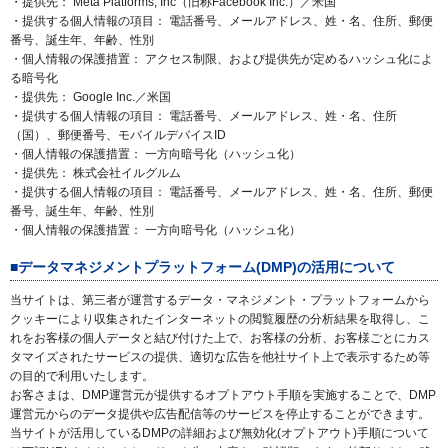
・提供先： Meta Platforms, Inc（旧称Facebook Inc.）／米国
・提供する個人情報の項目： 電話番号、メールアドレス、姓・名、住所、郵便
番号、誕生年、年齢、性別
・個人情報の保護措置： アクセス制限、および提供先が定めるハッシュ化によ
る暗号化
・提供先： Google Inc.／米国
・提供する個人情報の項目： 電話番号、メールアドレス、姓・名、住所
（国）、郵便番号、モバイルデバイスID
・個人情報の保護措置： 一方向暗号化（ハッシュ化）
・提供先： 株式会社イルグルム
・提供する個人情報の項目： 電話番号、メールアドレス、姓・名、住所、郵便
番号、誕生年、年齢、性別
・個人情報の保護措置： 一方向暗号化（ハッシュ化）
■データマネジメントプラットフォーム(DMP)の活用について
当サイトは、第三者が運営するデータ・マネジメント・プラットフォームから
クッキーにより収集されたインターネットの閲覧履歴の分析結果を取得し、こ
れをお客様の個人データと結び付けた上で、お客様の分析、お客様ごとにカス
タマイズされたサービスの提供、適切な広告を他社サイト上で表示するため等
の目的で利用いたします。
お客さまは、DMP運営元が提供するオプトアウト手順を実施することで、DMP
運営元からのデータ提供や広告配信等のサービスを停止することができます。
当サイトが活用しているDMPの詳細および無効化(オプトアウト)手順について