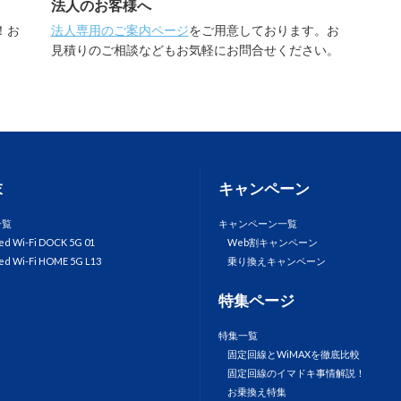
法人のお客様へ
！お
法人専用のご案内ページ
をご用意しております。お
。
見積りのご相談などもお気軽にお問合せください。
末
キャンペーン
一覧
キャンペーン一覧
ed Wi-Fi DOCK 5G 01
Web割キャンペーン
ed Wi-Fi HOME 5G L13
乗り換えキャンペーン
特集ページ
特集一覧
固定回線とWiMAXを徹底比較
固定回線のイマドキ事情解説！
お乗換え特集