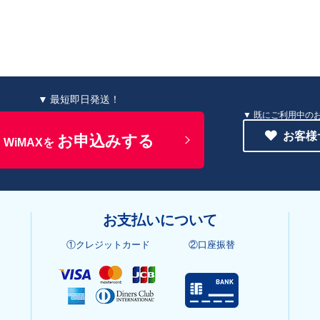
▼ 最短即日発送！
既にご利用中の
お客様
お申込みする
WiMAXを
お支払いについて
①クレジットカード
②口座振替