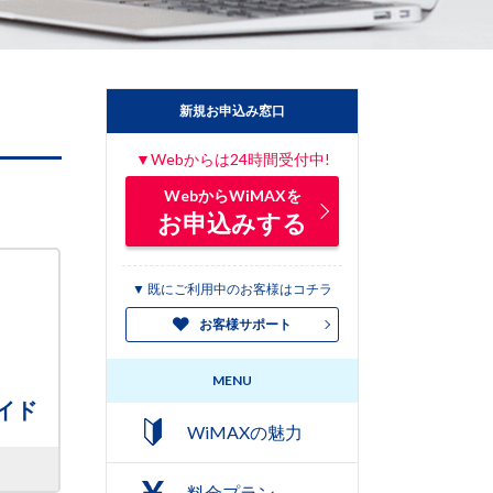
新規お申込み窓口
▼Webからは24時間受付中!
WebからWiMAXを
お申込みする
▼ 既にご利用中のお客様はコチラ
お客様サポート
MENU
イド
WiMAXの魅力
料金プラン