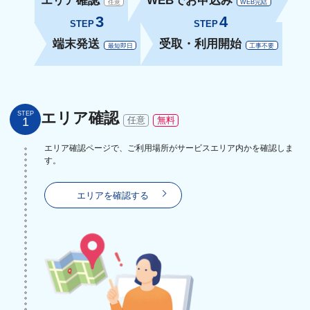
エリア確認
WEBでお申込み
任意
WEB完結
3
4
STEP
STEP
端末発送
受取・利用開始
最短即日
工事不要
エリア確認
STEP
1
任意
無料
エリア確認ページで、ご利用場所がサービスエリア内かを確認しま
す。
エリアを確認する