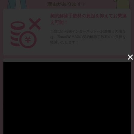
契約解除手数料の負担を抑えてお乗換
え可能！
当窓口から他インターネットへお乗換えの場合
は、BroadWiMAXの契約解除手数料のご負担を
軽減いたします！
×
いつでもお申込みできる！
Broad WiMAXをお使いの方であればいつでも誰
でも『いつでも解約サポート』をご利用いただ
けます！利用期限はございません。
お客様に合わせたご提案！
どれを選んだらいいか分からない･･･という場合
もお気軽にご相談ください！お客様の環境に合