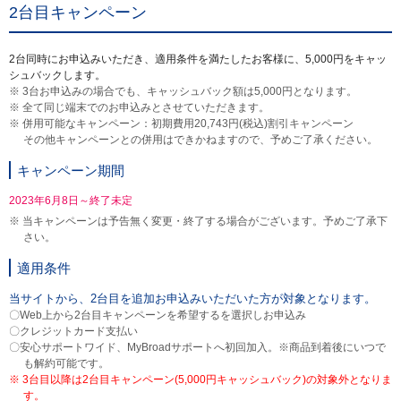
2台目キャンペーン
2台同時にお申込みいただき、適用条件を満たしたお客様に、5,000円をキャッ
シュバックします。
※ 3台お申込みの場合でも、キャッシュバック額は5,000円となります。
※ 全て同じ端末でのお申込みとさせていただきます。
※ 併用可能なキャンペーン：初期費用20,743円(税込)割引キャンペーン
その他キャンペーンとの併用はできかねますので、予めご了承ください。
キャンペーン期間
2023年6月8日～終了未定
※ 当キャンペーンは予告無く変更・終了する場合がございます。予めご了承下
さい。
適用条件
当サイトから、2台目を追加お申込みいただいた方が対象となります。
〇Web上から2台目キャンペーンを希望するを選択しお申込み
〇クレジットカード支払い
〇安心サポートワイド、MyBroadサポートへ初回加入。※商品到着後にいつで
も解約可能です。
※ 3台目以降は2台目キャンペーン(5,000円キャッシュバック)の対象外となりま
す。