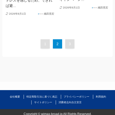
トレスを感じるため、できれ
ば避...
2026年8月1日
織田晃宏
2026年8月1日
織田晃宏
1
2
3
会社概要
特定商取引法に基づく表記
プライバシーポリシー
利用規約
サイトポリシー
消費者志向自主宣言
©
wimax-broad.jp All Rights Reserved.