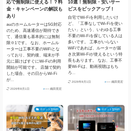
応で無制限に使える！？料
10選！無制限・安いサー
金・キャンペーンの解説も
ビスをピックアップ！
あり
自宅でWi-Fiを利用したいけ
ど、「工事なしでWi-Fiを使い
auのホームルーターは5G対応
たい」という、いわゆる工事
のため、高速通信が期待でき
不要のWi-Fiを探している人は
て、通信量も基本的には無制
多いです。 工事がいらない
限※1です。 なお、ホームル
WiFiであれば、ルーターが届
ーターは工事不要のWiFiとな
き次第Wi-Fiが使えるという特
っており、契約後、端末が手
長もあります。 なお、工事不
元に届けばすぐにWi-Fiの利用
要Wi-Fiは、動画視聴はもち
開始が可能です。 店舗で契約
ろ...
した場合、その日からWi-Fi
が...
2026年8月1日
織田晃宏
2026年8月1日
織田晃宏
ポケット型WiFi
ポケット型WiFi