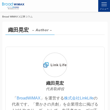
メニュー
Broad WiMAX
記事コラム
織田晃宏
– Author –
織田晃宏
代表取締役
「
BroadWiMAX
」を運営する
株式会社LinkLife
の
代表です。「豊かさの共創」を企業理念に掲げる