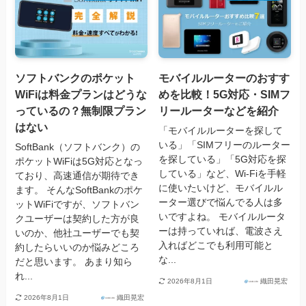
ソフトバンクのポケット
モバイルルーターのおすす
WiFiは料金プランはどうな
めを比較！5G対応・SIMフ
っているの？無制限プラン
リールーターなどを紹介
はない
「モバイルルーターを探して
いる」「SIMフリーのルーター
SoftBank（ソフトバンク）の
を探している」「5G対応を探
ポケットWiFiは5G対応となっ
している」など、Wi-Fiを手軽
ており、高速通信が期待でき
に使いたいけど、モバイルル
ます。 そんなSoftBankのポケ
ーター選びで悩んでる人は多
ットWiFiですが、ソフトバン
いですよね。 モバイルルータ
クユーザーは契約した方が良
ーは持っていれば、電波さえ
いのか、他社ユーザーでも契
入ればどこでも利用可能と
約したらいいのか悩みどころ
な...
だと思います。 あまり知ら
れ...
2026年8月1日
織田晃宏
2026年8月1日
織田晃宏