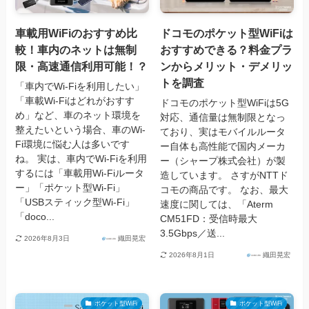
車載用WiFiのおすすめ比
ドコモのポケット型WiFiは
較！車内のネットは無制
おすすめできる？料金プラ
限・高速通信利用可能！？
ンからメリット・デメリッ
トを調査
「車内でWi-Fiを利用したい」
「車載Wi-Fiはどれがおすす
ドコモのポケット型WiFiは5G
め」など、車のネット環境を
対応、通信量は無制限となっ
整えたいという場合、車のWi-
ており、実はモバイルルータ
Fi環境に悩む人は多いです
ー自体も高性能で国内メーカ
ね。 実は、車内でWi-Fiを利用
ー（シャープ株式会社）が製
するには「車載用Wi-Fiルータ
造しています。 さすがNTTド
ー」「ポケット型Wi-Fi」
コモの商品です。 なお、最大
「USBスティック型Wi-Fi」
速度に関しては、「Aterm
「doco...
CM51FD：受信時最大
3.5Gbps／送...
2026年8月3日
織田晃宏
2026年8月1日
織田晃宏
ポケット型WiFi
ポケット型WiFi