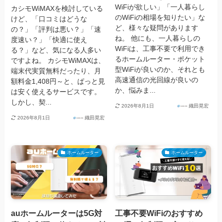
WiFiが欲しい」「一人暮らし
カシモWiMAXを検討している
のWiFiの相場を知りたい」な
けど、「口コミはどうな
ど、様々な疑問があります
の？」「評判は悪い？」「速
ね。 他にも、一人暮らしの
度速い？」「快適に使え
WiFiは、工事不要で利用でき
る？」など、気になる人多い
るホームルーター・ポケット
ですよね。 カシモWiMAXは、
型WiFiが良いのか、それとも
端末代実質無料だったり、月
高速通信の光回線が良いの
額料金1,408円～と、ぱっと見
か、悩みま...
は安く使えるサービスです。
しかし、契...
2026年8月1日
織田晃宏
2026年8月1日
織田晃宏
ホームルーター
ホームルーター
auホームルーターは5G対
工事不要WiFiのおすすめ