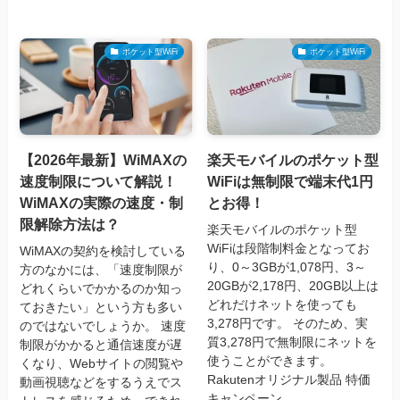
ポケット型WiFi
ポケット型WiFi
【2026年最新】WiMAXの
楽天モバイルのポケット型
速度制限について解説！
WiFiは無制限で端末代1円
WiMAXの実際の速度・制
とお得！
限解除方法は？
楽天モバイルのポケット型
WiFiは段階制料金となってお
WiMAXの契約を検討している
り、0～3GBが1,078円、3～
方のなかには、「速度制限が
20GBが2,178円、20GB以上は
どれくらいでかかるのか知っ
どれだけネットを使っても
ておきたい」という方も多い
3,278円です。 そのため、実
のではないでしょうか。 速度
質3,278円で無制限にネットを
制限がかかると通信速度が遅
使うことができます。
くなり、Webサイトの閲覧や
Rakutenオリジナル製品 特価
動画視聴などをするうえでス
キャンペーン...