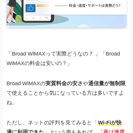
「Broad WiMAXって実際どうなの？ 」「Broad
WiMAXの料金は安いの？」
Broad WiMAXの
実質料金の安さ
や
通信量が無制限
で使えることから気になっている方は多いですよ
ね。
ただし、ネットの評判を見てみると「
Wi-Fiが快
適に利用できた
」という声もあれば、「
夜は速度