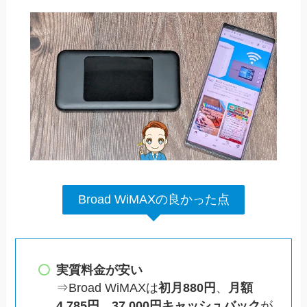
Broad WiMAXの良かった点
実質料金が安い
⇒Broad WiMAXは
初月880円
、
月額
4,785円
、
37,000円キャッシュバック
が