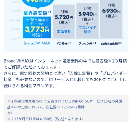
Broad WiMAXはインターネット通信業界の中でも最安級※1の月額
でご好評いただいております！
さらに、固定回線の契約とは違い「回線工事費」や「プロバイダー
料金」も必要ないので、他サービスと比較してもおトクにご利用し
続けられる料金プランです。
※１各通信事業者のHPで公表されているWiMAX+5Gサービス15社の月額
基本料の比較において。自社調べ（2026年7月時
点）
※２37か月目以降は4,950円（税込)となります。
※ 3 ドコモ光（戸建て/2年定期契約/対応プロバイダ【タイプA】）(2026
年7月時点）