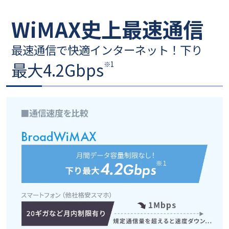
※ 4 フレッツ 光ネクスト ファミリー・ギガラインタイプ（戸建て向
け） (2026年7月時点）
WiMAX史上最速通信
※ 5 Soft Bank メリハリ無制限(2026年7月時点）
最速通信で快適インターネット！下り
最大4.2Gbps
※1