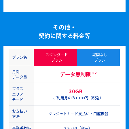
その他・
契約に関する料金等
スタンダード
期間なし
プラン名
プラン
プラン
月間
データ無制限
※2
データ量
プラス
30GB
エリア
ご利用月のみ1,100円（税込）
モード
お支払い
クレジットカード支払い・口座振替
方法
事務手数料
3,300円（税込）