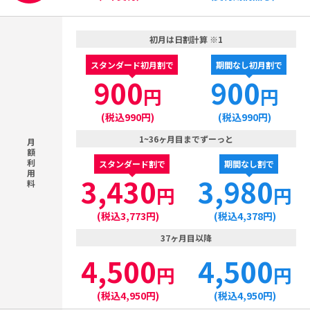
初月は日割計算 ※1
スタンダード初月割で
期間なし初月割で
900
900
円
円
(税込990円)
(税込990円)
1~36ヶ月目までずーっと
月
額
利
スタンダード割で
期間なし割で
用
3,430
3,980
料
円
円
(税込3,773円)
(税込4,378円)
37ヶ月目以降
4,500
4,500
円
円
(税込4,950円)
(税込4,950円)