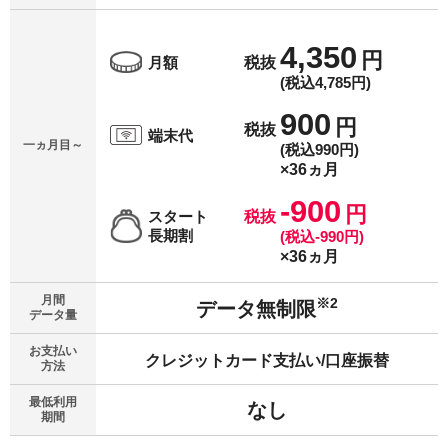
4,350
円
月額
税抜
(税込4,785円)
900
円
税抜
端末代
一ヵ月目～
(税込990円)
×36ヵ月
-900
円
スタート
税抜
長期割
(税込-990円)
×36ヵ月
月間
※2
データ無制限
データ量
お支払い
クレジットカード支払い/口座振替
方法
最低利用
なし
期間