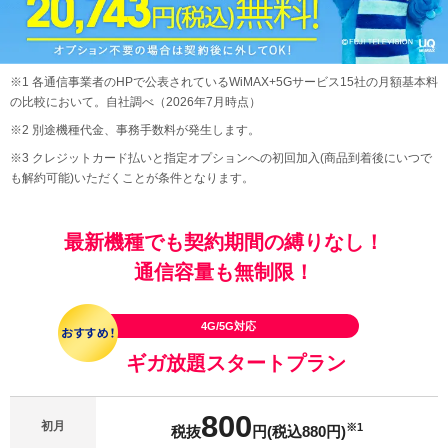
※1 各通信事業者のHPで公表されているWiMAX+5Gサービス15社の月額基本料
の比較において。自社調べ（2026年7月時点）
※2 別途機種代金、事務手数料が発生します。
※3 クレジットカード払いと指定オプションへの初回加入(商品到着後にいつで
も解約可能)いただくことが条件となります。
最新機種でも契約期間の縛りなし！
通信容量も無制限！
4G/5G対応
ギガ放題スタートプラン
800
初月
※1
税抜
円(税込880円)