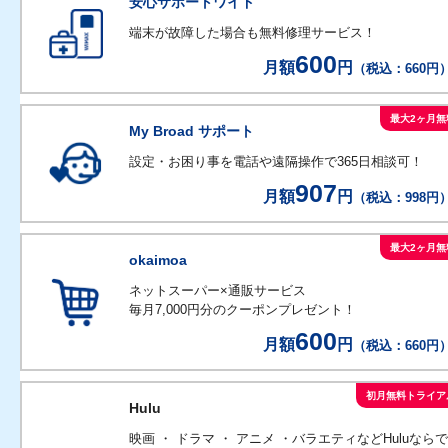
安心サポートワイド
端末が故障した場合も無料修理サービス！
600
月額
円
（税込：660円
最大2ヶ月無
My Broad サポート
設定・お困り事を電話や遠隔操作で365日相談可！
907
月額
円
（税込：998円
最大2ヶ月無
okaimoa
ネットスーパー×通販サービス
毎月7,000円分のクーポンプレゼント！
600
月額
円
（税込：660円
初月無料トライア
Hulu
映画 ・ ドラマ ・ アニメ ・バラエティなどHuluならで