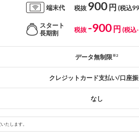
900
円
端末代
税抜
(税込99
-900
スタート
円
税抜
(税込-
長期割
データ無制限
※2
クレジットカード支払い/口座振
なし
改定いたします。