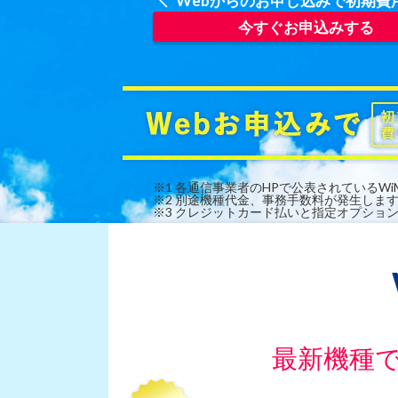
Webからのお申し込みで初期費
今すぐお申込みする
※1 各通信事業者のHPで公表されているWi
※2 別途機種代金、事務手数料が発生しま
※3 クレジットカード払いと指定オプショ
最新機種