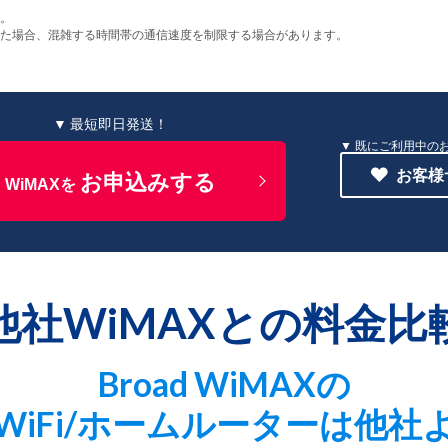
す。
った場合、混雑する時間帯の通信速度を制限する場合があります。
▼ 最短即日発送！
既にご利用中の
お客様
お申込みする
WiMAXを
他社WiMAXとの料金比
Broad WiMAXの
WiFi/ホームルーターは他社