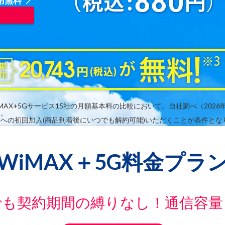
用無料
MAX+5Gサービス15社の月額基本料の比較において。自社調べ（2026
す。
ンへの初回加入(商品到着後にいつでも解約可能)いただくことが条件とな
WiMAX＋5G料金プラ
でも契約期間の縛りなし！通信容量