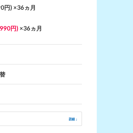
0円)
×36ヵ月
990円)
×36ヵ月
替
詳細
›