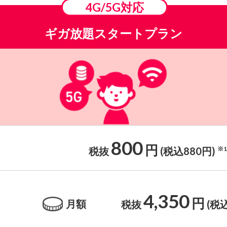
4G/5G対応
ギガ放題スタートプラン
800
円
税抜
(税込880円)
※1
4,350
円
月額
税抜
(税込