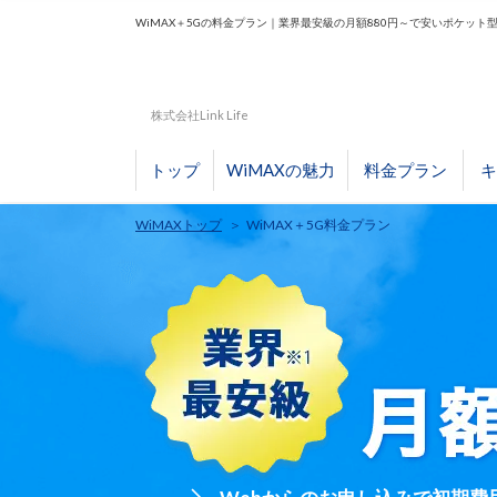
WiMAX＋5Gの料金プラン｜業界最安級の月額880円～で安いポケット型w
株式会社Link Life
トップ
WiMAXの魅力
料金プラン
キ
WiMAXトップ
WiMAX＋5G料金プラン