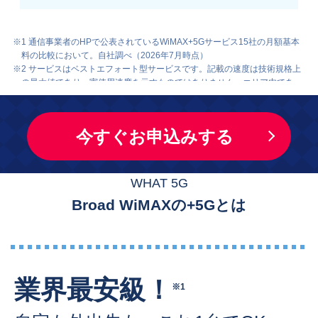
※1 通信事業者のHPで公表されているWiMAX+5Gサービス15社の月額基本
料の比較において。自社調べ（2026年7月時点）
※2 サービスはベストエフォート型サービスです。記載の速度は技術規格上
の最大値であり、実使用速度を示すものではありません。エリア内であっ
ても、お客様のご利用環境、回線の状況等により大幅に低下する場合があ
ります。通信速度は機器の能力に依存します。通信速度は、今後、速度低
下も含め、変更になる可能性があります。
今すぐお申込みする
※3 一定期間内に大量のデータ通信のご利用があった場合、混雑する時間帯
の通信速度を制限する場合があります。
※4 当日発送は平日12時までの受付分となります。日曜・祝日は発送を行っ
ておりません。土曜日に即日発送ご希望の場合はお電話にてご確認お願い
WHAT 5G
いたします。
Broad WiMAXの+5Gとは
業界最安級！
※1