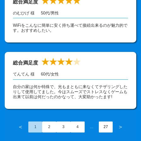
★★★★★
総合満足度
のむひげ 様
50代
/
男性
WiFiをこんなに簡単に安く持ち運べて接続出来るのが魅力的で
す。おすすめしたい。
★★★★
★
総合満足度
てんてん 様
60代
/
女性
自分の家は何か特殊で、光もまともに来なくてテザリングした
りして使用してました。今はスムーズでストレスなくゲームも
出来て以前は何だったのかなって、大変助かったます!
＜
＞
1
2
3
4
…
27