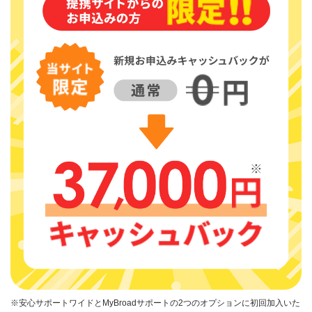
※安心サポートワイドとMyBroadサポートの2つのオプションに初回加入いた