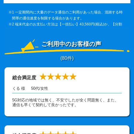
※1 一定期間内に大量のデータ通信のご利用があった場合、混雑する時
間帯の通信速度を制限する場合があります。
※2 端末代金のお支払い方法は【一括払い】43,560円(税込)か、【分割
36回払い】(1,210円×36回＝43,560円（税込））からお選びいただけ
ます。スタート長期割36回 -1,210円（税込）×36回が適用されるた
め、36ヶ月のご利用で端末代は実質0円でご利用いただけます。
ご利用中のお客様の声
(
80
件)
★★★★★
総合満足度
くる 様
50代
/
女性
5G対応の地域では無く、不安でしたが全く問題無く、また、
通信も早くて契約して良かったです。