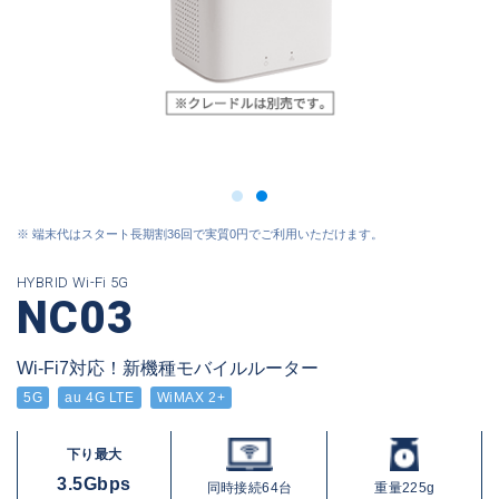
※ 端末代はスタート長期割36回で実質0円でご利用いただけます。
HYBRID Wi-Fi 5G
NC03
Wi-Fi7対応！新機種モバイルルーター
5G
au 4G LTE
WiMAX 2+
下り最大
3.5Gbps
同時接続
64台
重量225g