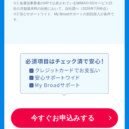
※1 各通信事業者のHPで公表されているWiMAX+5Gサービス15
社の月額基本料の比較において。自社調べ（2026年7月時点）
※2 安心サポートワイド、My Broadサポートの初回加入が条件で
す。
今すぐお申込みする