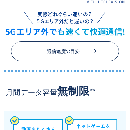
通信速度の目安
無制限
※6
月間データ容量