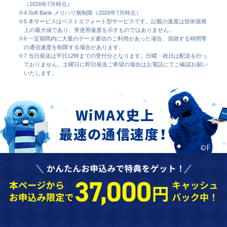
（2026年7月時点）
※4 Soft Bank メリハリ無制限（2026年7月時点）
※5 本サービスはベストエフォート型サービスです。記載の速度は技術規格
上の最大値であり、実使用速度を示すものではありません。
※6 一定期間内に大量のデータ通信のご利用があった場合、混雑する時間帯
の通信速度を制限する場合があります。
※7 当日発送は平日12時までの受付分となります。日曜・祝日は配送を行っ
ておりません。土曜日に即日発送ご希望の場合はお電話にてご確認お願い
いたします。