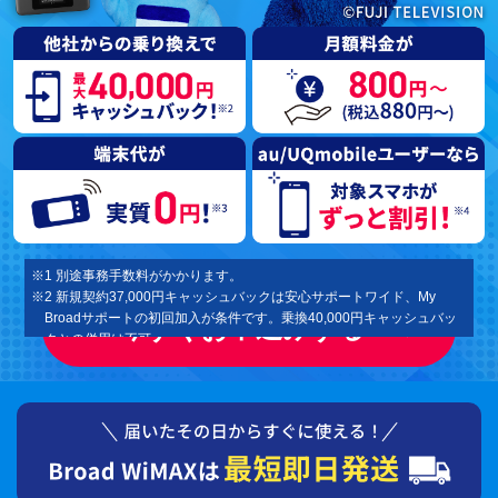
※1 別途事務手数料がかかります。
※2 新規契約37,000円キャッシュバックは安心サポートワイド、My
Broadサポートの初回加入が条件です。乗換40,000円キャッシュバッ
今すぐお申込みする
クとの併用は不可。
※3 契約解除料還元のお乗換えキャンペーンの最大40,000円（非課税）
となります。新規契約37,000円キャッシュバックとの併用は不可。
※4 端末代は 一括払いと分割払い（税込1,210円×36回）が選択可能で
す。端末代割引として1,210円/月を36ヶ月割引させていただきます。
ご解約の時点で端末残積分がある場合は端末残積分を一括にてお支払
いいただきます。
※5 スマートバリューはKDDI提供。お申込みが必要となります。