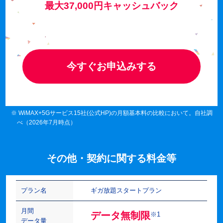
最大37,000円キャッシュバック
今すぐお申込みする
※ WiMAX+5Gサービス15社(公式HP)の月額基本料の比較において。自社調
べ（2026年7月時点）
その他・契約に関する料金等
プラン名
ギガ放題スタートプラン
月間
データ無制限
※1
データ量