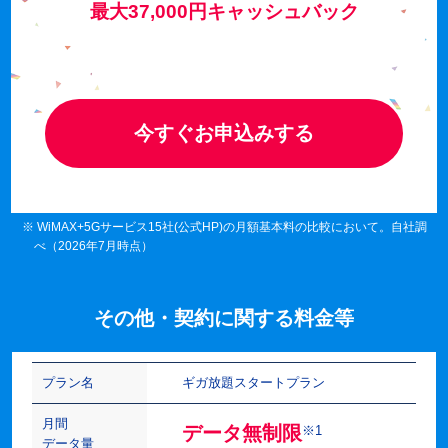
最大37,000円キャッシュバック
今すぐお申込みする
※ WiMAX+5Gサービス15社(公式HP)の月額基本料の比較において。自社調
べ（2026年7月時点）
その他・契約に関する料金等
プラン名
ギガ放題スタートプラン
月間
データ無制限
※1
データ量