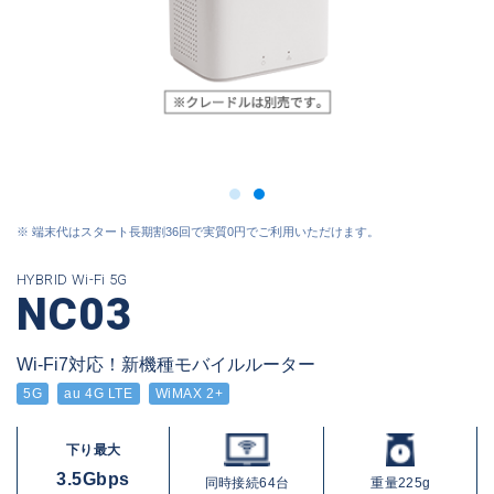
※ 端末代はスタート長期割36回で実質0円でご利用いただけます。
HYBRID Wi-Fi 5G
NC03
Wi-Fi7対応！新機種モバイルルーター
5G
au 4G LTE
WiMAX 2+
下り最大
3.5Gbps
同時接続
64台
重量225g