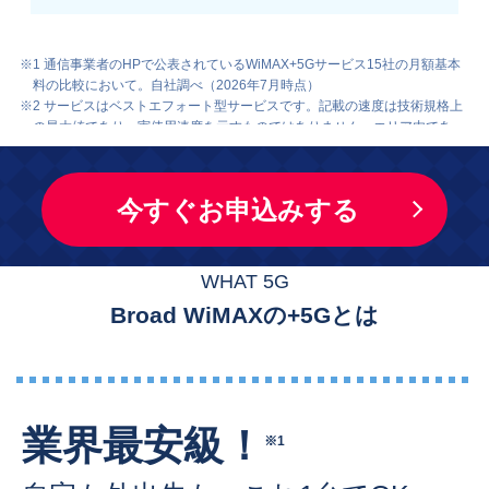
※1 通信事業者のHPで公表されているWiMAX+5Gサービス15社の月額基本
料の比較において。自社調べ（2026年7月時点）
※2 サービスはベストエフォート型サービスです。記載の速度は技術規格上
の最大値であり、実使用速度を示すものではありません。エリア内であっ
ても、お客様のご利用環境、回線の状況等により大幅に低下する場合があ
ります。通信速度は機器の能力に依存します。通信速度は、今後、速度低
下も含め、変更になる可能性があります。
今すぐお申込みする
※3 一定期間内に大量のデータ通信のご利用があった場合、混雑する時間帯
の通信速度を制限する場合があります。
※4 当日発送は平日12時までの受付分となります。日曜・祝日は発送を行っ
ておりません。土曜日に即日発送ご希望の場合はお電話にてご確認お願い
WHAT 5G
いたします。
Broad WiMAXの+5Gとは
業界最安級！
※1