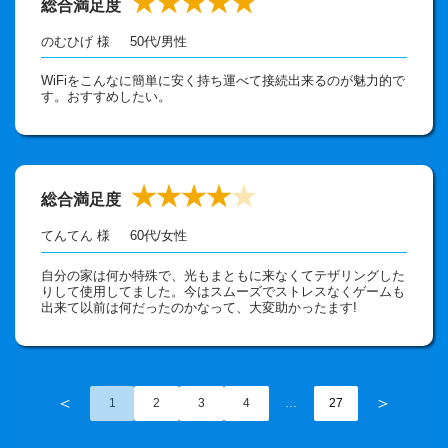
★★★★★
総合満足度
のむひげ 様
50代
/
男性
WiFiをこんなに簡単に安く持ち運べて接続出来るのが魅力的で
す。おすすめしたい。
★★★★
★
総合満足度
てんてん 様
60代
/
女性
自分の家は何か特殊で、光もまともに来なくてテザリングした
りして使用してました。今はスムーズでストレスなくゲームも
出来て以前は何だったのかなって、大変助かったます!
＜
＞
1
2
3
4
…
27