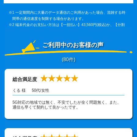
※1 一定期間内に大量のデータ通信のご利用があった場合、混雑する時
間帯の通信速度を制限する場合があります。
※2 端末代金のお支払い方法は【一括払い】43,560円(税込)か、【分割
36回払い】(1,210円×36回＝43,560円（税込））からお選びいただけ
ます。スタート長期割36回 -1,210円（税込）×36回が適用されるた
め、36ヶ月のご利用で端末代は実質0円でご利用いただけます。
ご利用中のお客様の声
(
80
件)
★★★★★
総合満足度
くる 様
50代
/
女性
5G対応の地域では無く、不安でしたが全く問題無く、また、
通信も早くて契約して良かったです。