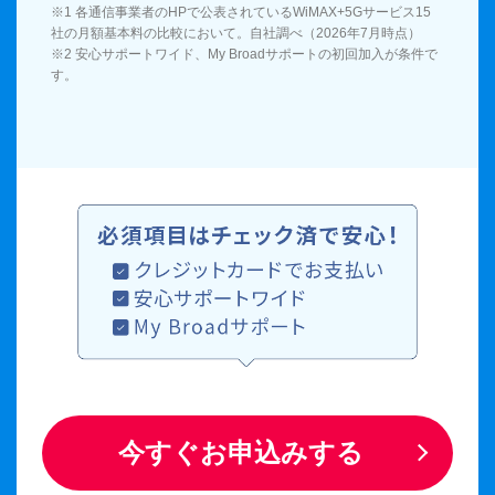
※1 各通信事業者のHPで公表されているWiMAX+5Gサービス15
社の月額基本料の比較において。自社調べ（2026年7月時点）
※2 安心サポートワイド、My Broadサポートの初回加入が条件で
す。
今すぐお申込みする