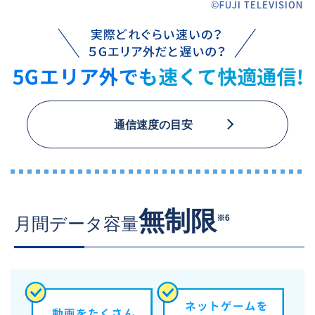
通信速度の目安
無制限
※6
月間データ容量