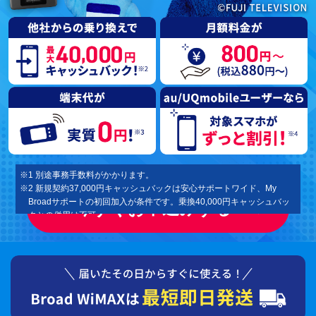
※1 別途事務手数料がかかります。
※2 新規契約37,000円キャッシュバックは安心サポートワイド、My
Broadサポートの初回加入が条件です。乗換40,000円キャッシュバッ
今すぐお申込みする
クとの併用は不可。
※3 契約解除料還元のお乗換えキャンペーンの最大40,000円（非課税）
となります。新規契約37,000円キャッシュバックとの併用は不可。
※4 端末代は 一括払いと分割払い（税込1,210円×36回）が選択可能で
す。端末代割引として1,210円/月を36ヶ月割引させていただきます。
ご解約の時点で端末残積分がある場合は端末残積分を一括にてお支払
いいただきます。
※5 スマートバリューはKDDI提供。お申込みが必要となります。