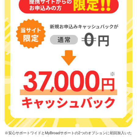
※安心サポートワイドとMyBroadサポートの2つのオプションに初回加入いた