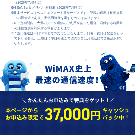
（2026年7月時点）
※4 Soft Bank メリハリ無制限（2026年7月時点）
※5 本サービスはベストエフォート型サービスです。記載の速度は技術規格
上の最大値であり、実使用速度を示すものではありません。
※6 一定期間内に大量のデータ通信のご利用があった場合、混雑する時間帯
の通信速度を制限する場合があります。
※7 当日発送は平日12時までの受付分となります。日曜・祝日は配送を行っ
ておりません。土曜日に即日発送ご希望の場合はお電話にてご確認お願い
いたします。