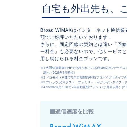
自宅も外出先も、こ
Broad WiMAXはインターネット通
額でご好評いただいております！
さらに、固定回線の契約とは違い「回線
ー料金」も必要ないので、他サービスと
用し続けられる料金プランです。
※1 各通信事業者のHPで公表されているWiMAX+5Gサービ
調べ（2026年7月時点）
※2 ドコモ光（戸建て/2年定期契約/対応プロバイダ【タイプA
※3 フレッツ 光ネクスト ファミリー・ギガラインタイプ（戸
※4 Softbank光 10ギガ2年自動更新プラン（7か月目以降）(2