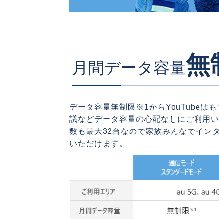
無
月間データ容量
データ容量無制限※1からYouTubeは
議などデータ容量の心配なしにご利用い
数も最大32台なので家族みんなでイン
いただけます。