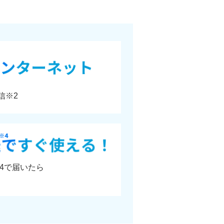
信※2
4で届いたら