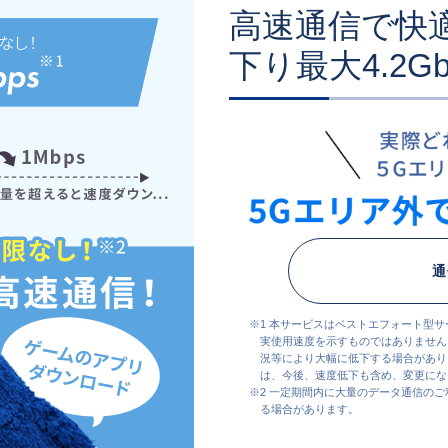
高速通信で快
下り最大4.2Gb
通
※1 本サービスはベストエフォート型
実使用速度を示すものではありません
況等により大幅に低下する場合があり
は、今後、速度低下も含め、変更にな
※2 一定期間内に大量のデータ通信の
る場合があります。