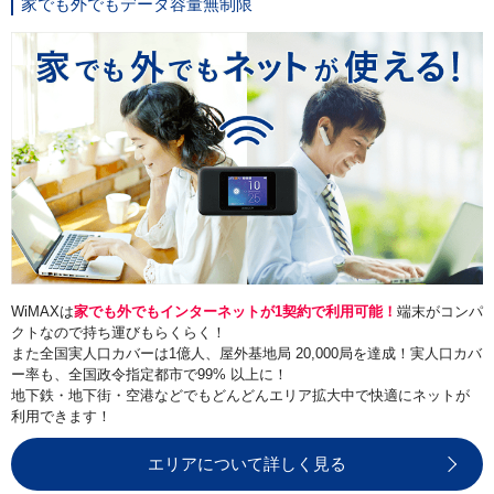
家でも外でもデータ容量無制限
WiMAXは
家でも外でもインターネットが1契約で利用可能！
端末がコンパ
クトなので持ち運びもらくらく！
また全国実人口カバーは1億人、屋外基地局 20,000局を達成！実人口カバ
ー率も、全国政令指定都市で99% 以上に！
地下鉄・地下街・空港などでもどんどんエリア拡大中で快適にネットが
利用できます！
エリアについて詳しく見る