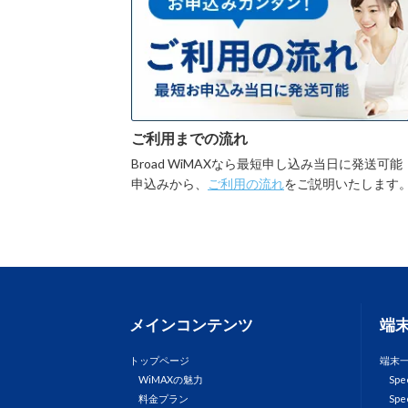
ご利用までの流れ
Broad WiMAXなら最短申し込み当日に発送可能
申込みから、
ご利用の流れ
をご説明いたします
メインコンテンツ
端
トップページ
端末
WiMAXの魅力
Spe
料金プラン
Spe