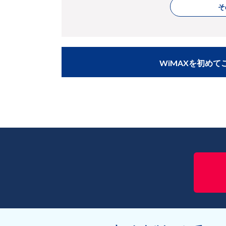
そ
WiMAXを初め