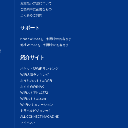
お支払い方法について
ご契約時に必要なもの
よくあるご質問
サポート
BroadWiMAXをご利用中のお客さま
他社WiMAXをご利用中のお客さま
意
紹介サイト
ポケット型WiFiランキング
WiFi人気ランキング
おうちのおすすめWiFi
おすすめWiMAX
WiFiストアNo.1772
WiFiおすすめ.com
Wi-Fiシミュレーション
トラベルビジョンwifi
ALL CONNECT MAGAZINE
マイベスト