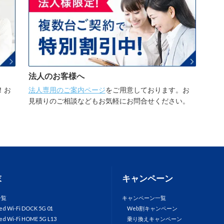
法人のお客様へ
！お
法人専用のご案内ページ
をご用意しております。お
。
見積りのご相談などもお気軽にお問合せください。
末
キャンペーン
一覧
キャンペーン一覧
ed Wi-Fi DOCK 5G 01
Web割キャンペーン
ed Wi-Fi HOME 5G L13
乗り換えキャンペーン